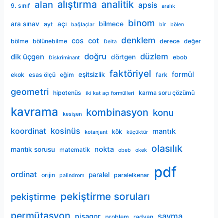
alıştırma
analitik
alan
apsis
9. sınıf
aralık
binom
ara sınav
açı
bilmece
ayt
bağlaçlar
bir
bölen
denklem
cos
cot
bölme
bölünebilme
derece
değer
Delta
doğru
düzlem
dik üçgen
dörtgen
ebob
Diskriminant
faktöriyel
formül
eşitsizlik
ekok
esas ölçü
eğim
fark
geometri
hipotenüs
karma soru çözümü
iki kat açı formülleri
kavrama
kombinasyon
konu
kesişen
kosinüs
koordinat
mantık
kök
kotanjant
küçüktür
olasılık
nokta
mantık sorusu
matematik
obeb
okek
pdf
ordinat
paralel
orijin
paralelkenar
palindrom
pekiştirme soruları
pekiştirme
permütasyon
sayma
pisagor
problem
radyan