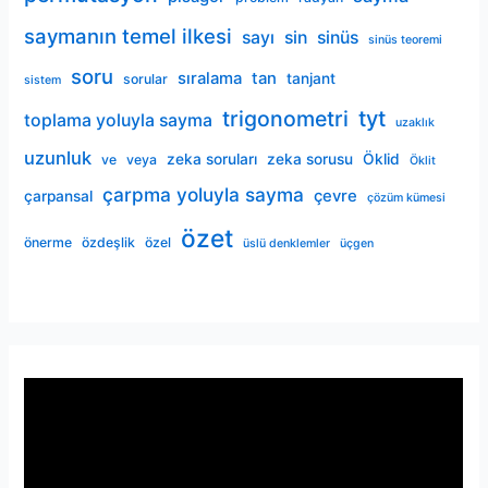
saymanın temel ilkesi
sayı
sin
sinüs
sinüs teoremi
soru
sıralama
tan
tanjant
sorular
sistem
trigonometri
tyt
toplama yoluyla sayma
uzaklık
uzunluk
zeka soruları
zeka sorusu
Öklid
ve
veya
Öklit
çarpma yoluyla sayma
çevre
çarpansal
çözüm kümesi
özet
önerme
özdeşlik
özel
üslü denklemler
üçgen