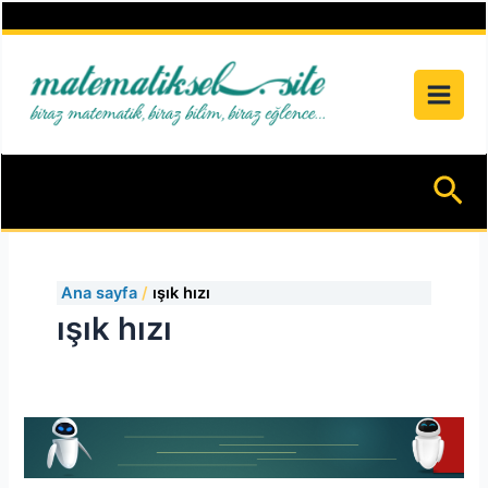
İçeriğe
atla
Ar
Ana sayfa
ışık hızı
ışık hızı