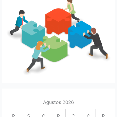
Ağustos 2026
P
S
Ç
P
C
C
P