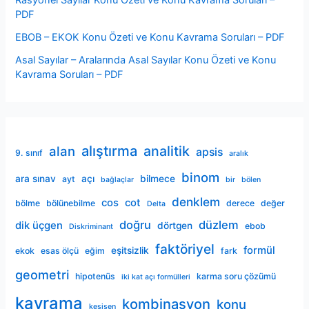
Rasyonel Sayılar Konu Özeti ve Konu Kavrama Soruları –
PDF
EBOB – EKOK Konu Özeti ve Konu Kavrama Soruları – PDF
Asal Sayılar – Aralarında Asal Sayılar Konu Özeti ve Konu
Kavrama Soruları – PDF
alıştırma
analitik
alan
apsis
9. sınıf
aralık
binom
ara sınav
açı
bilmece
ayt
bağlaçlar
bir
bölen
denklem
cos
cot
bölme
bölünebilme
derece
değer
Delta
doğru
düzlem
dik üçgen
dörtgen
ebob
Diskriminant
faktöriyel
formül
eşitsizlik
ekok
esas ölçü
eğim
fark
geometri
hipotenüs
karma soru çözümü
iki kat açı formülleri
kavrama
kombinasyon
konu
kesişen