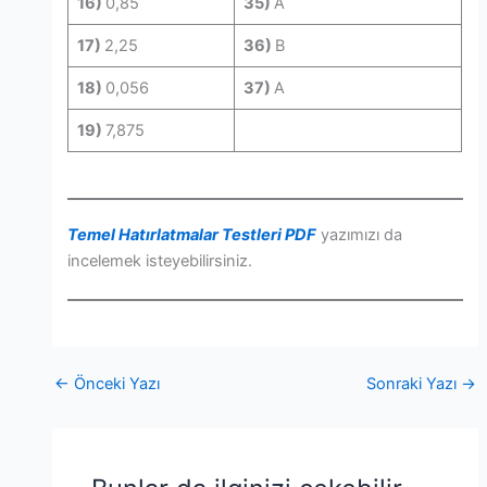
16)
0,85
35)
A
17)
2,25
36)
B
18)
0,056
37)
A
19)
7,875
Temel Hatırlatmalar Testleri PDF
yazımızı da
incelemek isteyebilirsiniz.
←
Önceki Yazı
Sonraki Yazı
→