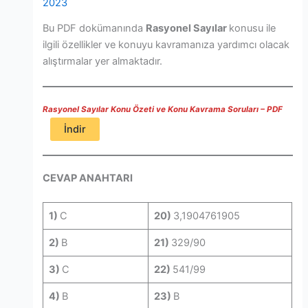
2023
Bu PDF dokümanında
Rasyonel Sayılar
konusu ile
ilgili özellikler ve konuyu kavramanıza yardımcı olacak
alıştırmalar yer almaktadır.
Rasyonel Sayılar Konu Özeti ve Konu Kavrama Soruları – PDF
İndir
CEVAP ANAHTARI
1)
C
20)
3,1904761905
2)
B
21)
329/90
3)
C
22)
541/99
4)
B
23)
B