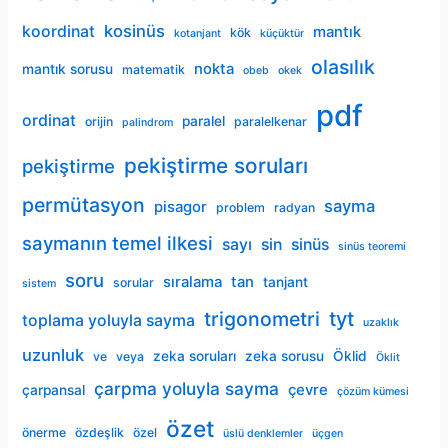
kosinüs
koordinat
mantık
kök
kotanjant
küçüktür
olasılık
nokta
mantık sorusu
matematik
obeb
okek
pdf
ordinat
paralel
orijin
paralelkenar
palindrom
pekiştirme soruları
pekiştirme
permütasyon
sayma
pisagor
problem
radyan
saymanın temel ilkesi
sayı
sin
sinüs
sinüs teoremi
soru
sıralama
tan
tanjant
sorular
sistem
trigonometri
tyt
toplama yoluyla sayma
uzaklık
uzunluk
zeka soruları
zeka sorusu
Öklid
ve
veya
Öklit
çarpma yoluyla sayma
çevre
çarpansal
çözüm kümesi
özet
önerme
özdeşlik
özel
üslü denklemler
üçgen