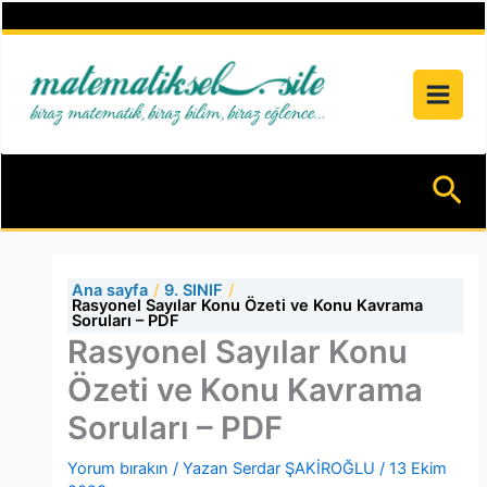
İçeriğe
atla
Ar
Ana sayfa
9. SINIF
Rasyonel Sayılar Konu Özeti ve Konu Kavrama
Soruları – PDF
Rasyonel Sayılar Konu
Özeti ve Konu Kavrama
Soruları – PDF
Yorum bırakın
/ Yazan
Serdar ŞAKİROĞLU
/
13 Ekim