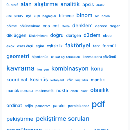
alıştırma
analitik
alan
apsis
9. sınıf
aralık
binom
ara sınav
açı
bilmece
ayt
bağlaçlar
bir
bölen
denklem
cos
cot
bölme
bölünebilme
derece
değer
Delta
doğru
düzlem
dik üçgen
dörtgen
ebob
Diskriminant
faktöriyel
formül
eşitsizlik
ekok
esas ölçü
eğim
fark
geometri
hipotenüs
karma soru çözümü
iki kat açı formülleri
kavrama
kombinasyon
konu
kesişen
kosinüs
koordinat
mantık
kök
kotanjant
küçüktür
olasılık
nokta
mantık sorusu
matematik
obeb
okek
pdf
ordinat
paralel
orijin
paralelkenar
palindrom
pekiştirme soruları
pekiştirme