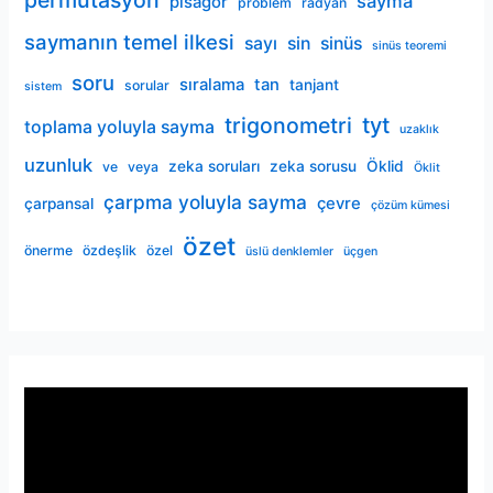
permütasyon
sayma
pisagor
problem
radyan
saymanın temel ilkesi
sayı
sin
sinüs
sinüs teoremi
soru
sıralama
tan
tanjant
sorular
sistem
trigonometri
tyt
toplama yoluyla sayma
uzaklık
uzunluk
zeka soruları
zeka sorusu
Öklid
ve
veya
Öklit
çarpma yoluyla sayma
çevre
çarpansal
çözüm kümesi
özet
önerme
özdeşlik
özel
üslü denklemler
üçgen