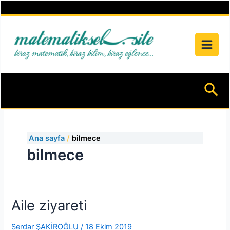
İçeriğe
atla
Ar
Ana sayfa
bilmece
bilmece
Aile ziyareti
Serdar ŞAKİROĞLU
/
18 Ekim 2019