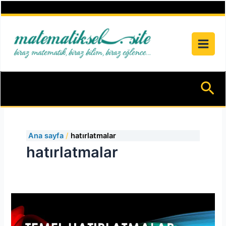
İçeriğe
atla
Ar
Ana sayfa
hatırlatmalar
hatırlatmalar