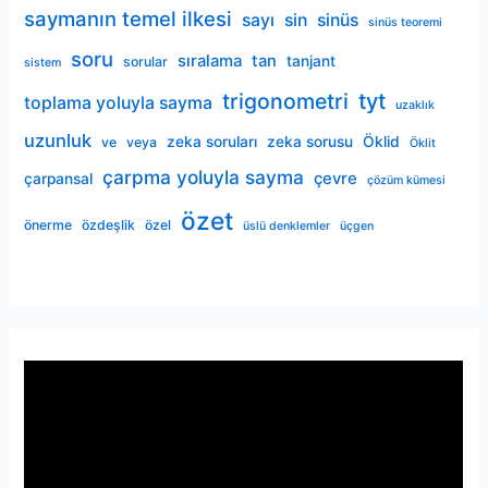
saymanın temel ilkesi
sayı
sin
sinüs
sinüs teoremi
soru
sıralama
tan
tanjant
sorular
sistem
trigonometri
tyt
toplama yoluyla sayma
uzaklık
uzunluk
zeka soruları
zeka sorusu
Öklid
ve
veya
Öklit
çarpma yoluyla sayma
çevre
çarpansal
çözüm kümesi
özet
önerme
özdeşlik
özel
üslü denklemler
üçgen