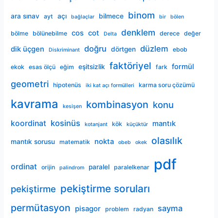
binom
ara sınav
açı
bilmece
ayt
bağlaçlar
bir
bölen
denklem
cos
cot
bölme
bölünebilme
derece
değer
Delta
doğru
düzlem
dik üçgen
dörtgen
ebob
Diskriminant
faktöriyel
formül
eşitsizlik
ekok
esas ölçü
eğim
fark
geometri
hipotenüs
karma soru çözümü
iki kat açı formülleri
kavrama
kombinasyon
konu
kesişen
kosinüs
koordinat
mantık
kök
kotanjant
küçüktür
olasılık
nokta
mantık sorusu
matematik
obeb
okek
pdf
ordinat
paralel
orijin
paralelkenar
palindrom
pekiştirme soruları
pekiştirme
permütasyon
sayma
pisagor
problem
radyan