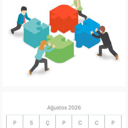
Ağustos 2026
P
S
Ç
P
C
C
P